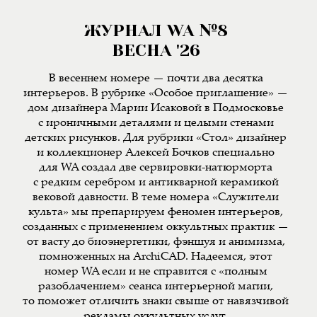
ЖУРНАЛ WA №8
ВЕСНА '26
В весеннем номере — почти два десятка
интерьеров. В рубрике «Особое приглашение» —
дом дизайнера Марии Исаковой в Подмосковье
с ироничными деталями и целыми стенами
детских рисунков. Для рубрики «Стол» дизайнер
и коллекционер Алексей Бочков специально
для WA создал две сервировки-натюрморта
с редким серебром и антикварной керамикой
вековой давности. В теме номера «Служители
культа» мы препарируем феномен интерьеров,
созданных с применением оккультных практик —
от васту до биоэнергетики, фэншуя и анимизма,
помноженных на ArchiCAD. Надеемся, этот
номер WA если и не справится с «полным
разоблачением» сеанса интерьерной магии,
то поможет отличить знаки свыше от навязчивой
рекламы оккультных услуг.