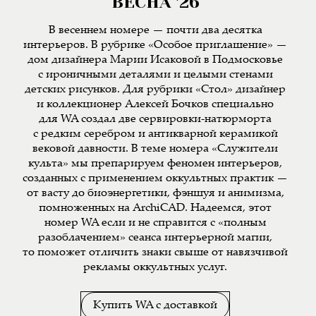
ВЕСНА '26
В весеннем номере — почти два десятка
интерьеров. В рубрике «Особое приглашение» —
дом дизайнера Марии Исаковой в Подмосковье
с ироничными деталями и целыми стенами
детских рисунков. Для рубрики «Стол» дизайнер
и коллекционер Алексей Бочков специально
для WA создал две сервировки-натюрморта
с редким серебром и антикварной керамикой
вековой давности. В теме номера «Служители
культа» мы препарируем феномен интерьеров,
созданных с применением оккультных практик —
от васту до биоэнергетики, фэншуя и анимизма,
помноженных на ArchiCAD. Надеемся, этот
номер WA если и не справится с «полным
разоблачением» сеанса интерьерной магии,
то поможет отличить знаки свыше от навязчивой
рекламы оккультных услуг.
Купить WA с доставкой