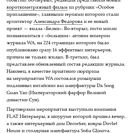
событий. Во-первых, редакция представила новый
короткометражный фильм
из рубрики «Особое
приглашение», главными героями которого стали
архитектор
Александра Федорова
и ее новый
проект — вилла «Белки». Во-вторых, гости могли
познакомиться с «большим» летним номером
журнала WA, на 224 страницах которого было
опубликовано сразу 16 эффектных интерьеров,
причем не только жилых. В-третьих, был
представлен обновленный состав редакции журнала.
Наконец, в качестве приятного сюрприза
на мероприятии WA состоялся розыгрыш
подлинных китайских ваз мануфактуры Da Song
Guan Yao (Императорский фарфор Великой
династии Сун).
Партнерами мероприятия выступили компания
FLAT Интерьеры, в шоуруме которой прошел вечер,
а также интерьерный дом Decortier, ковры Dovlet
House и столярная мануфактура Sofia Glinova.