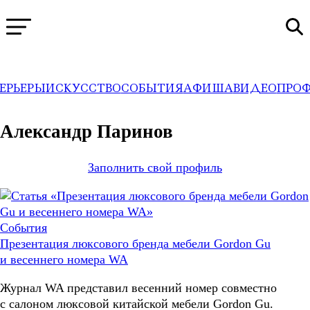
ЕРЬЕРЫ
ИСКУССТВО
СОБЫТИЯ
АФИША
ВИДЕО
ПРО
WA
→
Профили
Александр Паринов
Заполнить свой профиль
События
Презентация люксового бренда мебели Gordon Gu
и весеннего номера WA
Журнал WA представил весенний номер совместно
с салоном люксовой китайской мебели Gordon Gu.