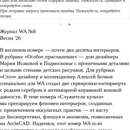
Одно или несколько полей содержат ошибку. Пожалуйста, проверьте и
попробуйте снова.
При отправке запроса произошла ошибка. Пожалуйста, попробуйте
позже.
Журнал WA №8
Весна '26
В весеннем номере — почти два десятка интерьеров.
В рубрике «Особое приглашение» — дом дизайнера
Марии Исаковой в Подмосковье с ироничными деталями
и целыми стенами детских рисунков. Для рубрики
«Стол» дизайнер и коллекционер Алексей Бочков
специально для WA создал две сервировки-натюрморта
с редким серебром и антикварной керамикой вековой
давности. В теме номера «Служители культа»
мы препарируем феномен интерьеров, созданных
с применением оккультных практик — от васту
до биоэнергетики, фэншуя и анимизма, помноженных
на ArchiCAD. Надеемся, этот номер WA если
и не справится с «полным разоблачением» сеанса