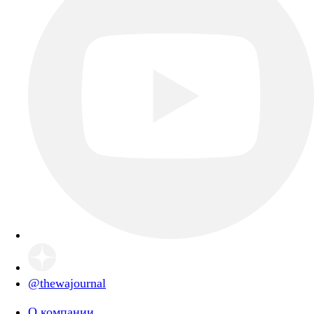
@thewajournal
О компании