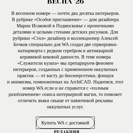
ВЕСНА '26
В весеннем номере — почти два десятка интерьеров.
В рубрике «Особое приглашение» — дом дизайнера
Марии Исаковой в Подмосковье с ироничными
деталями и целыми стенами детских рисунков. Для
рубрики «Стол» дизайнер и коллекционер Алексей
Бочков специально для WA создал две сервировки-
натюрморта с редким серебром и антикварной
керамикой вековой давности. В теме номера
«Служители культа» мы препарируем феномен
интерьеров, созданных с применением оккультных
практик — от васту до биоэнергетики, фэншуя
и анимизма, помноженных на ArchiCAD. Надеемся, этот
номер WA если и не справится с «полным
разоблачением» сеанса интерьерной магии, то поможет
отличить знаки свыше от навязчивой рекламы
оккультных услуг.
Купить WA с доставкой
РЕДАКЦИЯ