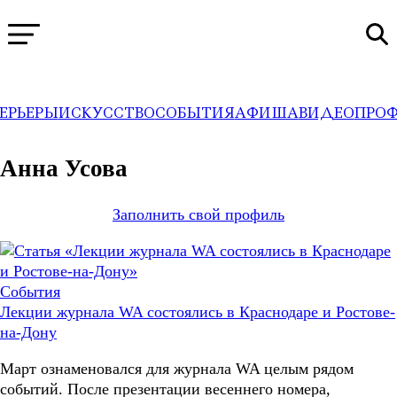
ЕРЬЕРЫ
ИСКУССТВО
СОБЫТИЯ
АФИША
ВИДЕО
ПРО
WA
→
Профили
Анна Усова
Заполнить свой профиль
События
Лекции журнала WA состоялись в Краснодаре и Ростове-
на-Дону
Март ознаменовался для журнала WA целым рядом
событий. После презентации весеннего номера,