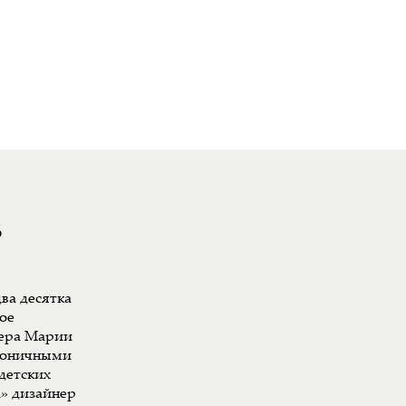
8
ва десятка
ое
ера Марии
ироничными
детских
л» дизайнер