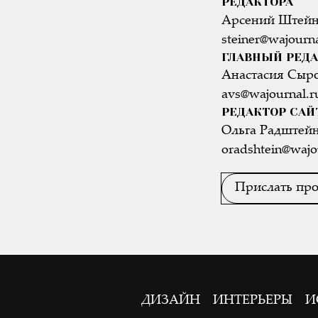
РЕДАКТОРА
Арсений Штей
steiner@wajourna
ГЛАВНЫЙ РЕДА
Анастасия Сыр
avs@wajournal.r
РЕДАКТОР САЙ
Ольга Радштей
oradshtein@wajo
Прислать про
ДИЗАЙН
ИНТЕРЬЕРЫ
И