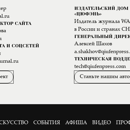
ИЗДАТЕЛЬСКИЙ ДОМ
нер
«ЦЮФЭНЬ»
l.ru
Издатель журнала WA
КТОР САЙТА
в России и странах СН
ова
ГЕНЕРАЛЬНЫЙ ДИРЕ
u
Алексей Шахов
ТА И СОЦСЕТЕЙ
a.shakhov@qiufenpress
н
ТЕХНИЧЕСКАЯ ПОДД
urnal.ru
tech@qiufenpress.com
ект
Станьте нашим авт
СКУССТВО
СОБЫТИЯ
АФИША
ВИДЕО
ПРО