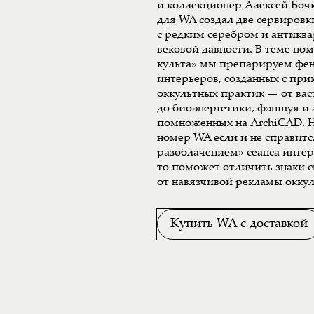
и коллекционер Алексей Боч
для WA создал две сервиров
с редким серебром и антикв
вековой давности. В теме но
культа» мы препарируем фе
интерьеров, созданных с пр
оккультных практик — от вас
до биоэнергетики, фэншуя и
помноженных на ArchiCAD. Н
номер WA если и не справитс
разоблачением» сеанса инте
то поможет отличить знаки 
от навязчивой рекламы оккул
Купить WA с доставкой