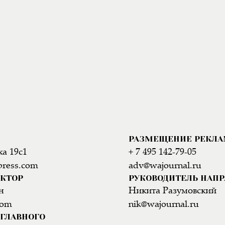
РАЗМЕЩЕНИЕ РЕКЛ
а 19с1
+ 7 495 142-79-05
press.com
adv@wajournal.ru
АКТОР
РУКОВОДИТЕЛЬ НАП
н
Никита Разумовский
com
nik@wajournal.ru
ГЛАВНОГО