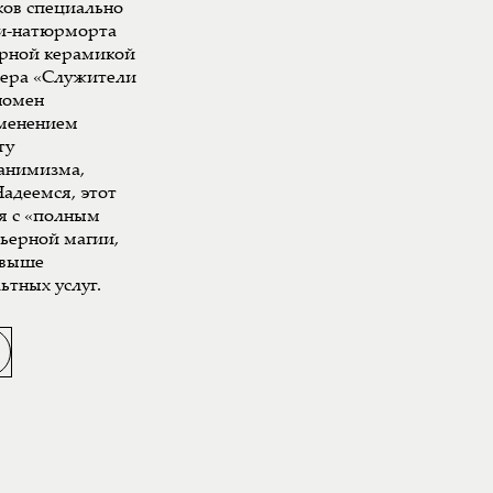
ков специально
ки-натюрморта
арной керамикой
мера «Служители
номен
именением
ту
 анимизма,
адеемся, этот
я с «полным
рьерной магии,
свыше
ьтных услуг.