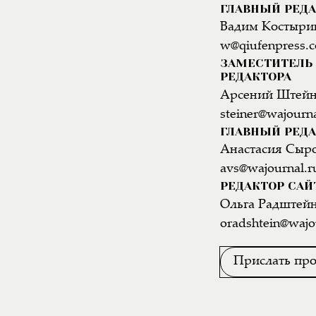
ГЛАВНЫЙ РЕД
Вадим Костыри
w@qiufenpress.
ЗАМЕСТИТЕЛЬ 
РЕДАКТОРА
Арсений Штей
steiner@wajourna
ГЛАВНЫЙ РЕДА
Анастасия Сыр
avs@wajournal.r
РЕДАКТОР САЙ
Ольга Радштей
oradshtein@wajo
Прислать про