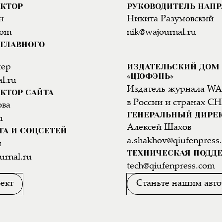
АКТОР
РУКОВОДИТЕЛЬ НАП
н
Никита Разумовский
com
nik@wajournal.ru
ГЛАВНОГО
ИЗДАТЕЛЬСКИЙ ДОМ
нер
«ЦЮФЭНЬ»
l.ru
Издатель журнала WA
КТОР САЙТА
в России и странах СН
ова
ГЕНЕРАЛЬНЫЙ ДИРЕ
u
Алексей Шахов
ТА И СОЦСЕТЕЙ
a.shakhov@qiufenpress
н
ТЕХНИЧЕСКАЯ ПОДД
urnal.ru
tech@qiufenpress.com
ект
Станьте нашим авт