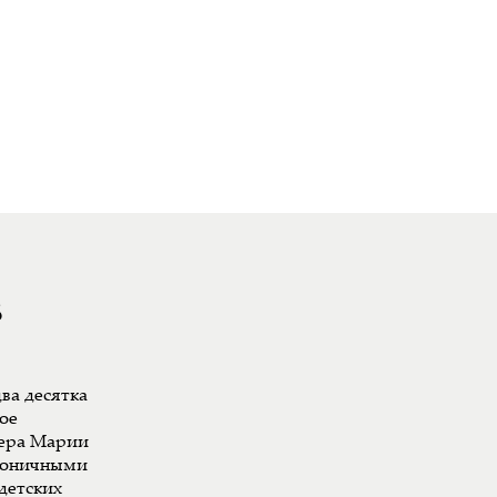
8
ва десятка
ое
ера Марии
ироничными
детских