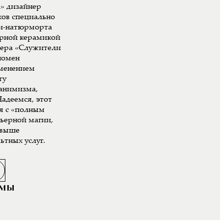
л» дизайнер
ков специально
ки-натюрморта
арной керамикой
мера «Служители
номен
именением
ту
 анимизма,
адеемся, этот
я с «полным
рьерной магии,
свыше
ьтных услуг.
АМЫ