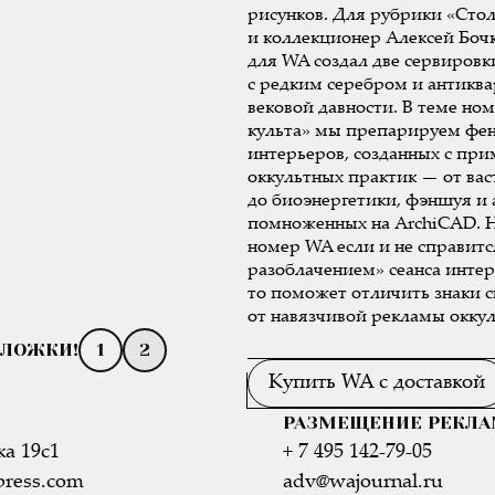
рисунков. Для рубрики «Сто
и коллекционер Алексей Боч
для WA создал две сервиров
с редким серебром и антикв
вековой давности. В теме но
культа» мы препарируем фе
интерьеров, созданных с пр
оккультных практик — от вас
до биоэнергетики, фэншуя и
помноженных на ArchiCAD. Н
номер WA если и не справитс
разоблачением» сеанса инте
то поможет отличить знаки 
от навязчивой рекламы оккул
1
2
Купить WA с доставкой
РАЗМЕЩЕНИЕ РЕКЛ
а 19с1
+ 7 495 142-79-05
press.com
adv@wajournal.ru