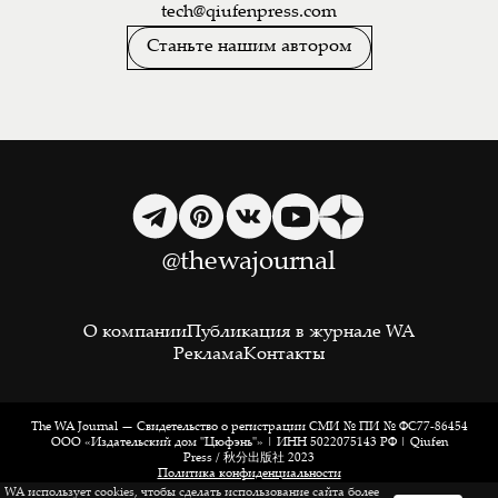
tech@qiufenpress.com
Станьте нашим автором
@thewajournal
О компании
Публикация в журнале WA
Реклама
Контакты
The WA Journal — Свидетельство о регистрации СМИ № ПИ № ФС77-86454
ООО «Издательский дом "Цюфэнь"» | ИНН 5022075143 РФ | Qiufen
Press / 秋分出版社 2023
Политика конфиденциальности
|
WA использует cookies, чтобы сделать использование сайта более