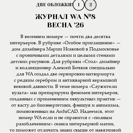
1
2
ЖУРНАЛ WA №8
ВЕСНА '26
В весеннем номере — почти два десятка
интерьеров. В рубрике «Особое приглашение» —
дом дизайнера Марии Исаковой в Подмосковье
с ироничными деталями и целыми стенами
детских рисунков. Для рубрики «Стол» дизайнер
и коллекционер Алексей Бочков специально
для WA создал две сервировки-натюрморта
с редким серебром и антикварной керамикой
вековой давности. В теме номера «Служители
культа» мы препарируем феномен интерьеров,
созданных с применением оккультных практик —
от васту до биоэнергетики, фэншуя и анимизма,
помноженных на ArchiCAD. Надеемся, этот
номер WA если и не справится с «полным
разоблачением» сеанса интерьерной магии,
то поможет отличить знаки свыше от навязчивой