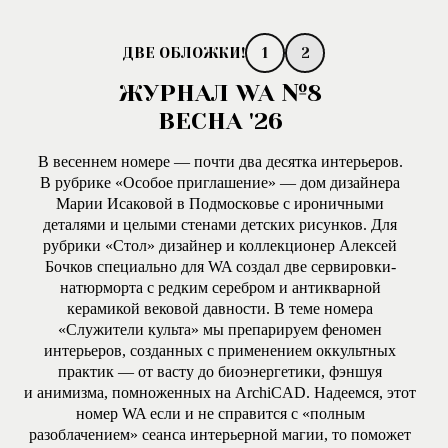
1
2
ЖУРНАЛ WA №8
ВЕСНА '26
В весеннем номере — почти два десятка интерьеров.
В рубрике «Особое приглашение» — дом дизайнера
Марии Исаковой в Подмосковье с ироничными
деталями и целыми стенами детских рисунков. Для
рубрики «Стол» дизайнер и коллекционер Алексей
Бочков специально для WA создал две сервировки-
натюрморта с редким серебром и антикварной
керамикой вековой давности. В теме номера
«Служители культа» мы препарируем феномен
интерьеров, созданных с применением оккультных
практик — от васту до биоэнергетики, фэншуя
и анимизма, помноженных на ArchiCAD. Надеемся, этот
номер WA если и не справится с «полным
разоблачением» сеанса интерьерной магии, то поможет