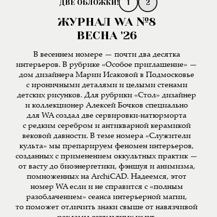
1
2
ЖУРНАЛ WA №8
ВЕСНА '26
В весеннем номере — почти два десятка
интерьеров. В рубрике «Особое приглашение» —
дом дизайнера Марии Исаковой в Подмосковье
с ироничными деталями и целыми стенами
детских рисунков. Для рубрики «Стол» дизайнер
и коллекционер Алексей Бочков специально
для WA создал две сервировки-натюрморта
с редким серебром и антикварной керамикой
вековой давности. В теме номера «Служители
культа» мы препарируем феномен интерьеров,
созданных с применением оккультных практик —
от васту до биоэнергетики, фэншуя и анимизма,
помноженных на ArchiCAD. Надеемся, этот
номер WA если и не справится с «полным
разоблачением» сеанса интерьерной магии,
то поможет отличить знаки свыше от навязчивой