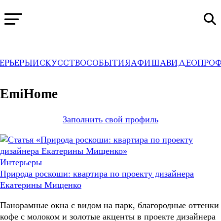
ЕРЬЕРЫ
ИСКУССТВО
СОБЫТИЯ
АФИША
ВИДЕО
ПРО
WA
→
Профили
EmiHome
Заполнить свой профиль
Интерьеры
Природа роскоши: квартира по проекту дизайнера
Екатерины Мищенко
Панорамные окна с видом на парк, благородные оттенки
кофе с молоком и золотые акценты в проекте дизайнера