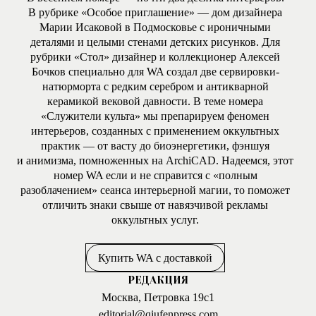
В рубрике «Особое приглашение» — дом дизайнера
Марии Исаковой в Подмосковье с ироничными
деталями и целыми стенами детских рисунков. Для
рубрики «Стол» дизайнер и коллекционер Алексей
Бочков специально для WA создал две сервировки-
натюрморта с редким серебром и антикварной
керамикой вековой давности. В теме номера
«Служители культа» мы препарируем феномен
интерьеров, созданных с применением оккультных
практик — от васту до биоэнергетики, фэншуя
и анимизма, помноженных на ArchiCAD. Надеемся, этот
номер WA если и не справится с «полным
разоблачением» сеанса интерьерной магии, то поможет
отличить знаки свыше от навязчивой рекламы
оккультных услуг.
Купить WA с доставкой
РЕДАКЦИЯ
Москва, Петровка 19с1
editorial@qiufenpress.com