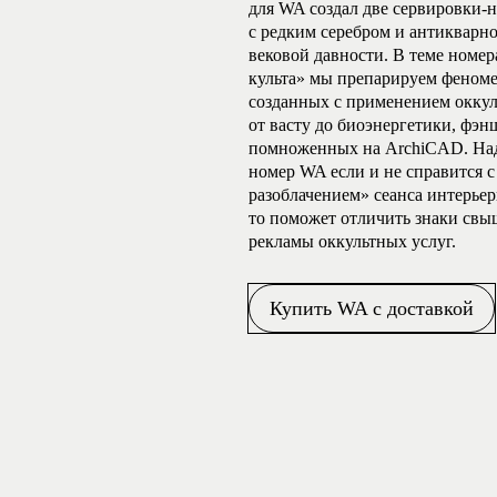
для WA создал две сервировки-
с редким серебром и антикварн
вековой давности. В теме номе
культа» мы препарируем феноме
созданных с применением окку
от васту до биоэнергетики, фэн
помноженных на ArchiCAD. Над
номер WA если и не справится 
разоблачением» сеанса интерье
то поможет отличить знаки свы
рекламы оккультных услуг.
Купить WA с доставкой