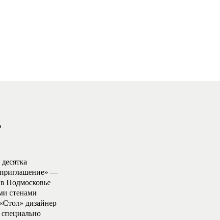
8
 десятка
е приглашение» —
 в Подмосковье
ми стенами
 «Стол» дизайнер
 специально