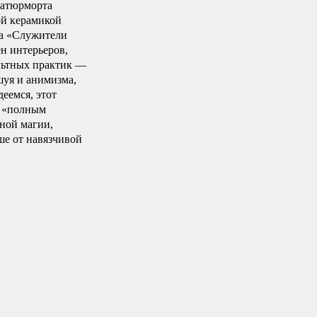
натюрморта
ой керамикой
ра «Служители
н интерьеров,
льтных практик —
шуя и анимизма,
еемся, этот
с «полным
рной магии,
ше от навязчивой