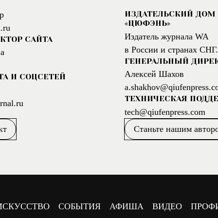
ИЗДАТЕЛЬСКИЙ ДОМ
р
«ЦЮФЭНЬ»
.ru
Издатель журнала WA
КТОР САЙТА
в России и странах СНГ.
а
ГЕНЕРАЛЬНЫЙ ДИРЕ
Алексей Шахов
ТА И СОЦСЕТЕЙ
a.shakhov@qiufenpress.c
ТЕХНИЧЕСКАЯ ПОДД
nal.ru
tech@qiufenpress.com
кт
Станьте нашим автор
ИСКУССТВО
СОБЫТИЯ
АФИША
ВИДЕО
ПРОФ