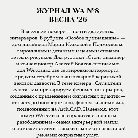
ЖУРНАЛ WA №8
ВЕСНА '26
В весеннем номере — почти два десятка
интерьеров. В рубрике «Особое приглашение» —
дом дизайнера Марии Исаковой в Подмосковье
с ироничными деталями и целыми стенами
детских рисунков. Для рубрики «Стол» дизайнер
и коллекционер Алексей Бочков специально
для WA создал две сервировки-натюрморта
с редким серебром и антикварной керамикой
вековой давности. В теме номера «Служители
культа» мы препарируем феномен интерьеров,
созданных с применением оккультных практик —
от васту до биоэнергетики, фэншуя и анимизма,
помноженных на ArchiCAD. Надеемся, этот
номер WA если и не справится с «полным
разоблачением» сеанса интерьерной магии,
то поможет отличить знаки свыше от навязчивой
рекламы оккультных услуг.