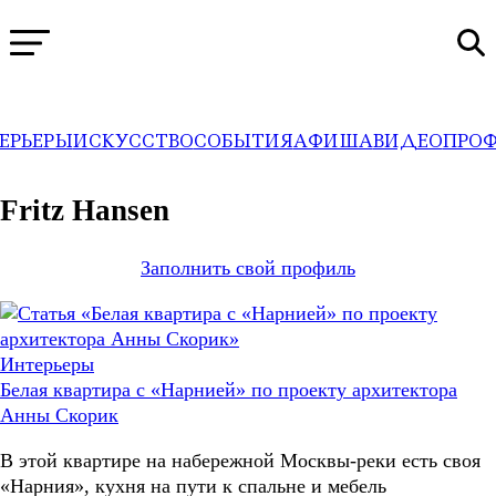
ЕРЬЕРЫ
ИСКУССТВО
СОБЫТИЯ
АФИША
ВИДЕО
ПРО
WA
→
Профили
Fritz Hansen
Заполнить свой профиль
Интерьеры
Белая квартира с «Нарнией» по проекту архитектора
Анны Скорик
В этой квартире на набережной Москвы-реки есть своя
«Нарния», кухня на пути к спальне и мебель