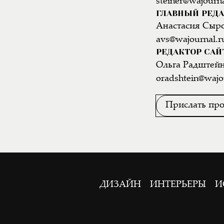
steiner@wajourna
ГЛАВНЫЙ РЕДА
Анастасия Сыр
avs@wajournal.r
РЕДАКТОР САЙ
Ольга Радштей
oradshtein@wajo
Прислать про
ДИЗАЙН
ИНТЕРЬЕРЫ
И