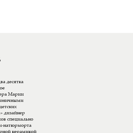
8
ва десятка
ое
ера Марии
ироничными
детских
л» дизайнер
ков специально
ки-натюрморта
арной керамикой