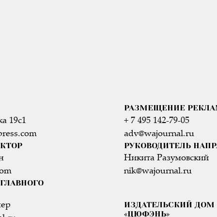
РАЗМЕЩЕНИЕ РЕКЛ
а 19с1
+ 7 495 142-79-05
press.com
adv@wajournal.ru
АКТОР
РУКОВОДИТЕЛЬ НАП
н
Никита Разумовский
com
nik@wajournal.ru
ГЛАВНОГО
ИЗДАТЕЛЬСКИЙ ДОМ
нер
«ЦЮФЭНЬ»