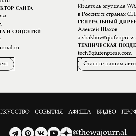
l.ru
Издатель журнала WA
КТОР САЙТА
в России и странах СН
ова
ГЕНЕРАЛЬНЫЙ ДИРЕ
u
Алексей Шахов
ТА И СОЦСЕТЕЙ
a.shakhov@qiufenpress
н
ТЕХНИЧЕСКАЯ ПОДД
urnal.ru
tech@qiufenpress.com
ект
Станьте нашим авт
СКУССТВО
СОБЫТИЯ
АФИША
ВИДЕО
ПРО
@thewajournal