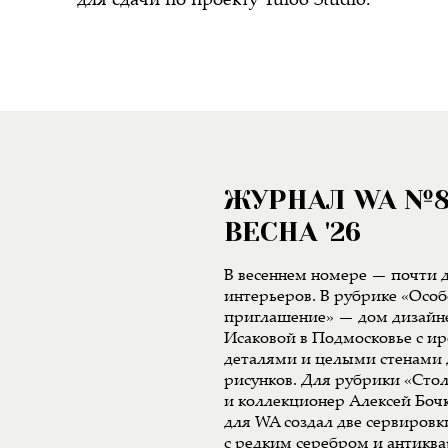
для сдачи по проекту Yuloo Studio.
ЖУРНАЛ WA №
ВЕСНА '26
В весеннем номере — почти д
интерьеров. В рубрике «Особ
приглашение» — дом дизайн
Исаковой в Подмосковье с 
деталями и целыми стенами 
рисунков. Для рубрики «Сто
и коллекционер Алексей Боч
для WA создал две сервиров
с редким серебром и антикв