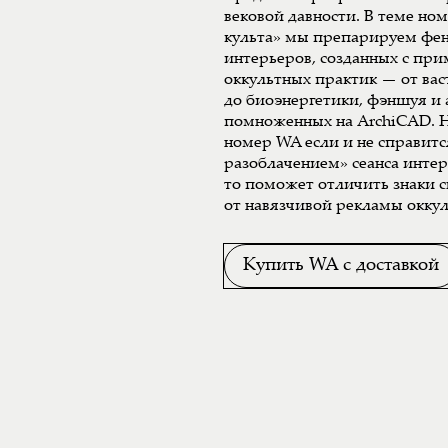
вековой давности. В теме но
культа» мы препарируем фе
интерьеров, созданных с пр
оккультных практик — от вас
до биоэнергетики, фэншуя и
помноженных на ArchiCAD. Н
номер WA если и не справитс
разоблачением» сеанса инте
то поможет отличить знаки 
от навязчивой рекламы оккул
Купить WA с доставкой