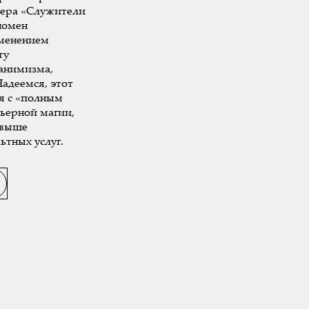
мера «Служители
номен
именением
ту
 анимизма,
адеемся, этот
я с «полным
рьерной магии,
свыше
ьтных услуг.