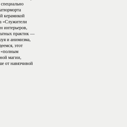
 специально
натюрморта
ой керамикой
ра «Служители
н интерьеров,
льтных практик —
шуя и анимизма,
еемся, этот
с «полным
рной магии,
ше от навязчивой