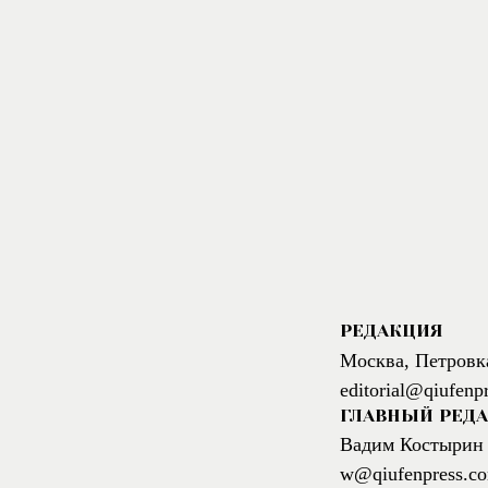
РЕДАКЦИЯ
Москва, Петровк
editorial@qiufenp
ГЛАВНЫЙ РЕД
Вадим Костырин
w@qiufenpress.c