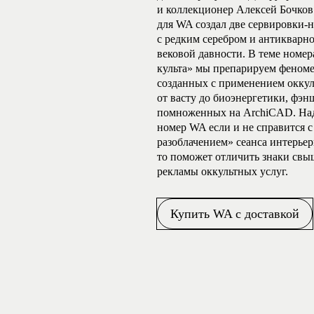
и коллекционер Алексей Бочков
для WA создал две сервировки-
с редким серебром и антикварн
вековой давности. В теме номе
культа» мы препарируем феноме
созданных с применением окку
от васту до биоэнергетики, фэн
помноженных на ArchiCAD. Над
номер WA если и не справится 
разоблачением» сеанса интерье
то поможет отличить знаки свы
рекламы оккультных услуг.
Купить WA с доставкой