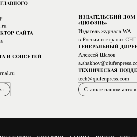
ГЛАВНОГО
ИЗДАТЕЛЬСКИЙ ДОМ
р
«ЦЮФЭНЬ»
.ru
Издатель журнала WA
КТОР САЙТА
в России и странах СНГ.
а
ГЕНЕРАЛЬНЫЙ ДИРЕ
Алексей Шахов
ТА И СОЦСЕТЕЙ
a.shakhov@qiufenpress.c
ТЕХНИЧЕСКАЯ ПОДД
nal.ru
tech@qiufenpress.com
кт
Станьте нашим автор