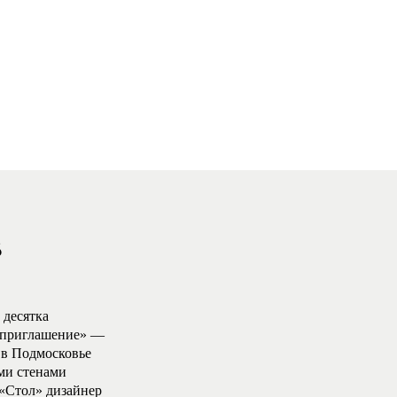
8
 десятка
е приглашение» —
 в Подмосковье
ми стенами
 «Стол» дизайнер