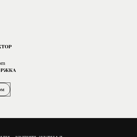
КТОР
om
ЕРЖКА
ом