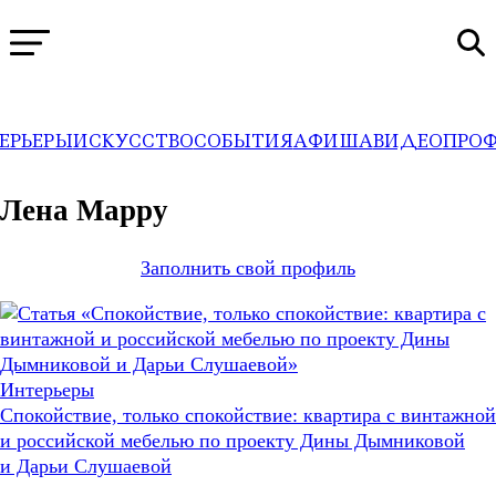
ЕРЬЕРЫ
ИСКУССТВО
СОБЫТИЯ
АФИША
ВИДЕО
ПРО
WA
→
Профили
Лена Марру
Заполнить свой профиль
Интерьеры
Спокойствие, только спокойствие: квартира c винтажной
и российской мебелью по проекту Дины Дымниковой
и Дарьи Слушаевой