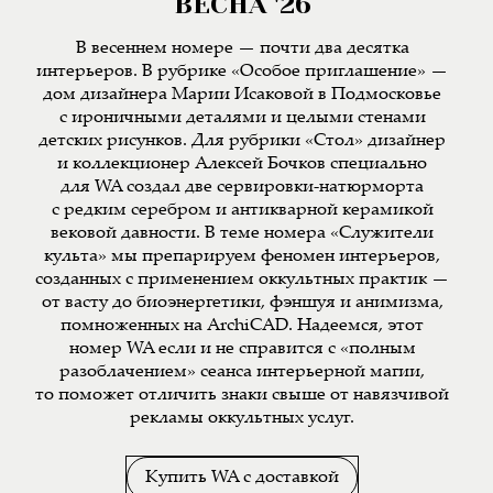
ВЕСНА '26
В весеннем номере — почти два десятка
интерьеров. В рубрике «Особое приглашение» —
дом дизайнера Марии Исаковой в Подмосковье
с ироничными деталями и целыми стенами
детских рисунков. Для рубрики «Стол» дизайнер
и коллекционер Алексей Бочков специально
для WA создал две сервировки-натюрморта
с редким серебром и антикварной керамикой
вековой давности. В теме номера «Служители
культа» мы препарируем феномен интерьеров,
созданных с применением оккультных практик —
от васту до биоэнергетики, фэншуя и анимизма,
помноженных на ArchiCAD. Надеемся, этот
номер WA если и не справится с «полным
разоблачением» сеанса интерьерной магии,
то поможет отличить знаки свыше от навязчивой
рекламы оккультных услуг.
Купить WA с доставкой