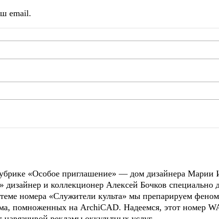
ш email.
 рубрике «Особое приглашение» — дом дизайнера Марии 
» дизайнер и коллекционер Алексей Бочков специально 
 теме номера «Служители культа» мы препарируем феном
ма, помноженных на ArchiCAD. Надеемся, этот номер WA
т навязчивой рекламы оккультных услуг.