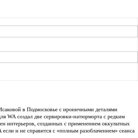
Исаковой в Подмосковье с ироничными деталями
для WA создал две сервировки-натюрморта с редким
ен интерьеров, созданных с применением оккультных
 если и не справится с «полным разоблачением» сеанса