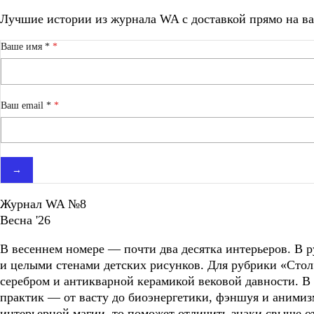
Лучшие истории из журнала WA c доставкой прямо на ва
Ваше имя *
Ваш email *
→
Журнал WA №8
Весна '26
В весеннем номере — почти два десятка интерьеров. В
и целыми стенами детских рисунков. Для рубрики «Стол
серебром и антикварной керамикой вековой давности. В
практик — от васту до биоэнергетики, фэншуя и анимиз
интерьерной магии, то поможет отличить знаки свыше о