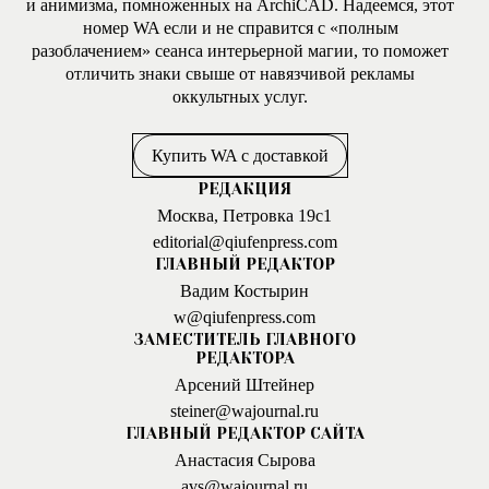
и анимизма, помноженных на ArchiCAD. Надеемся, этот
номер WA если и не справится с «полным
разоблачением» сеанса интерьерной магии, то поможет
отличить знаки свыше от навязчивой рекламы
оккультных услуг.
Купить WA с доставкой
РЕДАКЦИЯ
Москва, Петровка 19с1
editorial@qiufenpress.com
ГЛАВНЫЙ РЕДАКТОР
Вадим Костырин
w@qiufenpress.com
ЗАМЕСТИТЕЛЬ ГЛАВНОГО
РЕДАКТОРА
Арсений Штейнер
steiner@wajournal.ru
ГЛАВНЫЙ РЕДАКТОР САЙТА
Анастасия Сырова
avs@wajournal.ru