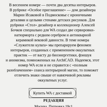
В весеннем номере — почти два десятка интерьеров.
В рубрике «Особое приглашение» — дом дизайнера
Марии Исаковой в Подмосковье с ироничными
деталями и целыми стенами детских рисунков. Для
рубрики «Стол» дизайнер и коллекционер Алексей
Бочков специально для WA создал две сервировки-
натюрморта с редким серебром и антикварной
керамикой вековой давности. В теме номера
«Служители культа» мы препарируем феномен
интерьеров, созданных с применением оккультных
практик — от васту до биоэнергетики, фэншуя
и анимизма, помноженных на ArchiCAD. Надеемся, этот
номер WA если и не справится с «полным
разоблачением» сеанса интерьерной магии, то поможет
отличить знаки свыше от навязчивой рекламы
оккультных услуг.
Купить WA с доставкой
РЕДАКЦИЯ
Москва, Петровка 19с1