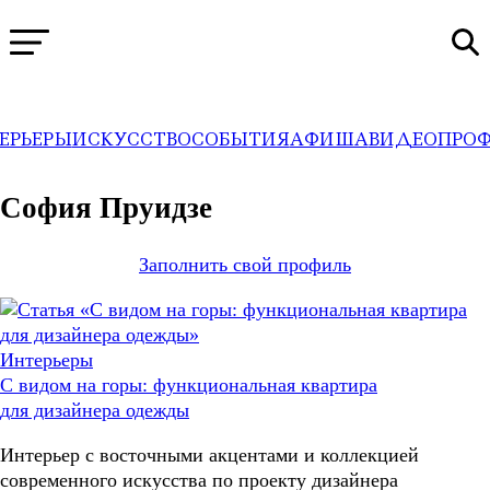
ЕРЬЕРЫ
ИСКУССТВО
СОБЫТИЯ
АФИША
ВИДЕО
ПРО
WA
→
Профили
София Пруидзе
Заполнить свой профиль
Интерьеры
С видом на горы: функциональная квартира
для дизайнера одежды
Интерьер с восточными акцентами и коллекцией
современного искусства по проекту дизайнера