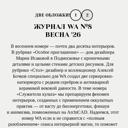
1
2
ЖУРНАЛ WA №8
ВЕСНА '26
В весеннем номере — почти два десятка интерьеров.
В рубрике «Особое приглашение» — дом дизайнера
Марии Исаковой в Подмосковье с ироничными
деталями и целыми стенами детских рисунков. Для
рубрики «Стол» дизайнер и коллекционер Алексей
Бочков специально для WA создал две сервировки-
натюрморта с редким серебром и антикварной
керамикой вековой давности. В теме номера
«Служители культа» мы препарируем феномен
интерьеров, созданных с применением оккультных
практик — от васту до биоэнергетики, фэншуя
и анимизма, помноженных на ArchiCAD. Надеемся, этот
номер WA если и не справится с «полным
разоблачением» сеанса интерьерной магии, то поможет