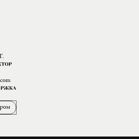
Г.
КТОР
.com
ЕРЖКА
ором