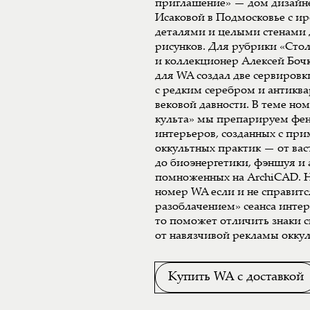
приглашение» — дом дизайн
Исаковой в Подмосковье с 
деталями и целыми стенами 
рисунков. Для рубрики «Сто
и коллекционер Алексей Боч
для WA создал две сервиров
с редким серебром и антикв
вековой давности. В теме но
культа» мы препарируем фе
интерьеров, созданных с пр
оккультных практик — от вас
до биоэнергетики, фэншуя и
помноженных на ArchiCAD. Н
номер WA если и не справитс
разоблачением» сеанса инте
то поможет отличить знаки 
от навязчивой рекламы оккул
Купить WA с доставкой