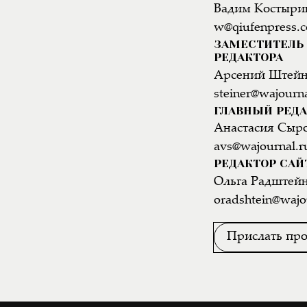
Вадим Костыри
w@qiufenpress.
ЗАМЕСТИТЕЛЬ 
РЕДАКТОРА
Арсений Штей
steiner@wajourna
ГЛАВНЫЙ РЕДА
Анастасия Сыр
avs@wajournal.r
РЕДАКТОР САЙ
Ольга Радштей
oradshtein@wajo
Прислать про