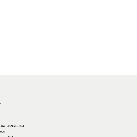
8
ва десятка
ое