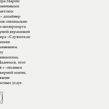
ера Марии
ироничными
детских
л» дизайнер
ков специально
ки-натюрморта
арной керамикой
мера «Служители
номен
именением
ту
 анимизма,
адеемся, этот
я с «полным
рьерной магии,
свыше
ьтных услуг.