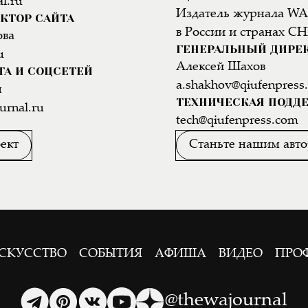
l.ru
Издатель журнала WA
КТОР САЙТА
в России и странах СН
ова
ГЕНЕРАЛЬНЫЙ ДИРЕ
u
Алексей Шахов
ТА И СОЦСЕТЕЙ
a.shakhov@qiufenpress
н
ТЕХНИЧЕСКАЯ ПОДД
urnal.ru
tech@qiufenpress.com
ект
Станьте нашим авт
СКУССТВО
СОБЫТИЯ
АФИША
ВИДЕО
ПРО
@thewajournal