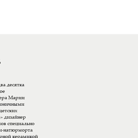
8
ва десятка
ое
ера Марии
ироничными
детских
л» дизайнер
ков специально
ки-натюрморта
арной керамикой