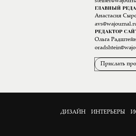
steiner@wajourna
ГЛАВНЫЙ РЕДА
Анастасия Сыр
avs@wajournal.r
РЕДАКТОР САЙ
Ольга Радштей
oradshtein@wajo
Прислать про
ДИЗАЙН
ИНТЕРЬЕРЫ
И