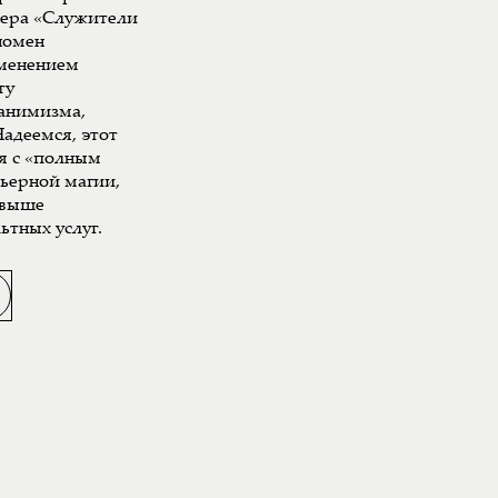
мера «Служители
номен
именением
ту
 анимизма,
адеемся, этот
я с «полным
рьерной магии,
свыше
ьтных услуг.