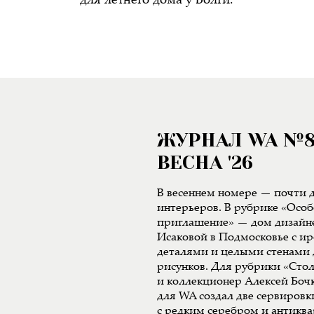
для летнего дома у Волги.
ЖУРНАЛ WA №
ВЕСНА '26
В весеннем номере — почти д
интерьеров. В рубрике «Особ
приглашение» — дом дизайн
Исаковой в Подмосковье с 
деталями и целыми стенами 
рисунков. Для рубрики «Сто
и коллекционер Алексей Боч
для WA создал две сервиров
с редким серебром и антикв