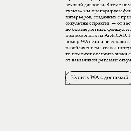
вековой давности. В теме но
культа» мы препарируем фе
интерьеров, созданных с пр
оккультных практик — от вас
до биоэнергетики, фэншуя и
помноженных на ArchiCAD. Н
номер WA если и не справитс
разоблачением» сеанса инте
то поможет отличить знаки 
от навязчивой рекламы оккул
Купить WA с доставкой