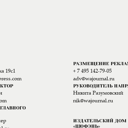
РАЗМЕЩЕНИЕ РЕКЛ
а 19с1
+ 7 495 142-79-05
press.com
adv@wajournal.ru
АКТОР
РУКОВОДИТЕЛЬ НАП
н
Никита Разумовский
com
nik@wajournal.ru
ГЛАВНОГО
ИЗДАТЕЛЬСКИЙ ДОМ
нер
«ЦЮФЭНЬ»