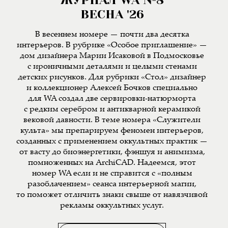
ВЕСНА '26
В весеннем номере — почти два десятка
интерьеров. В рубрике «Особое приглашение» —
дом дизайнера Марии Исаковой в Подмосковье
с ироничными деталями и целыми стенами
детских рисунков. Для рубрики «Стол» дизайнер
и коллекционер Алексей Бочков специально
для WA создал две сервировки-натюрморта
с редким серебром и антикварной керамикой
вековой давности. В теме номера «Служители
культа» мы препарируем феномен интерьеров,
созданных с применением оккультных практик —
от васту до биоэнергетики, фэншуя и анимизма,
помноженных на ArchiCAD. Надеемся, этот
номер WA если и не справится с «полным
разоблачением» сеанса интерьерной магии,
то поможет отличить знаки свыше от навязчивой
рекламы оккультных услуг.