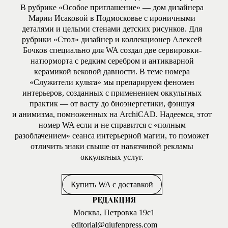
В рубрике «Особое приглашение» — дом дизайнера
Марии Исаковой в Подмосковье с ироничными
деталями и целыми стенами детских рисунков. Для
рубрики «Стол» дизайнер и коллекционер Алексей
Бочков специально для WA создал две сервировки-
натюрморта с редким серебром и антикварной
керамикой вековой давности. В теме номера
«Служители культа» мы препарируем феномен
интерьеров, созданных с применением оккультных
практик — от васту до биоэнергетики, фэншуя
и анимизма, помноженных на ArchiCAD. Надеемся, этот
номер WA если и не справится с «полным
разоблачением» сеанса интерьерной магии, то поможет
отличить знаки свыше от навязчивой рекламы
оккультных услуг.
Купить WA с доставкой
РЕДАКЦИЯ
Москва, Петровка 19с1
editorial@qiufenpress.com