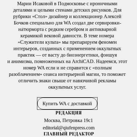
Марии Исаковой в Подмосковье с ироничными
деталями и целыми стенами детских рисунков. Для
рубрики «Стол» дизайнер и коллекционер Алексей
Бочков специально для WA создал две сервировки-
натюрморта с редким серебром и антикварной
керамикой вековой давности. В теме номера
«Служители культа» мы препарируем феномен
интерьеров, созданных с применением оккультных
практик — от васту до биоэнергетики, фэншуя
и анимизма, помноженных на ArchiCAD. Надеемся, этот
номер WA если и не справится с «полным
разоблачением» сеанса интерьерной магии, то поможет
отличить знаки свыше от навязчивой рекламы
оккультных услуг.
Купить WA с доставкой
РЕДАКЦИЯ
Москва, Петровка 19с1
editorial@qiufenpress.com
ГЛАВНЫЙ РЕДАКТОР