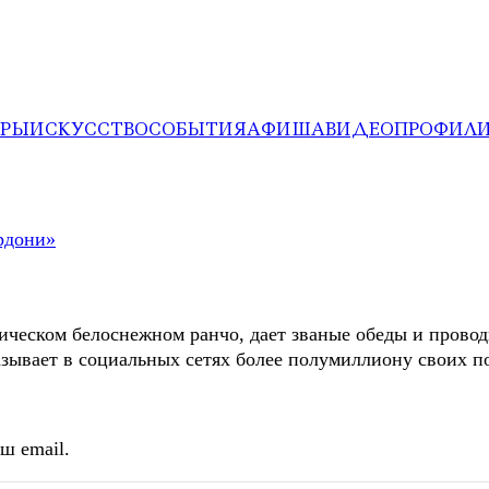
ЕРЫ
ИСКУССТВО
СОБЫТИЯ
АФИША
ВИДЕО
ПРОФИЛ
ческом белоснежном ранчо, дает званые обеды и провод
азывает в социальных сетях более полумиллиону своих п
ш email.