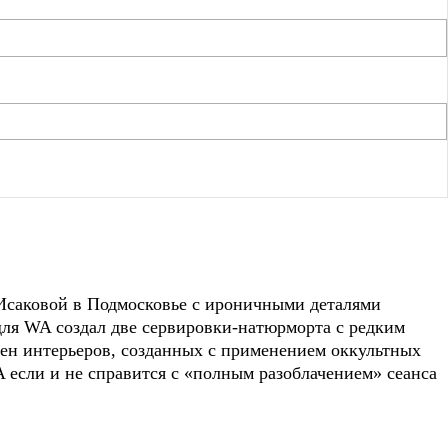
Исаковой в Подмосковье с ироничными деталями
для WA создал две сервировки-натюрморта с редким
ен интерьеров, созданных с применением оккультных
 если и не справится с «полным разоблачением» сеанса