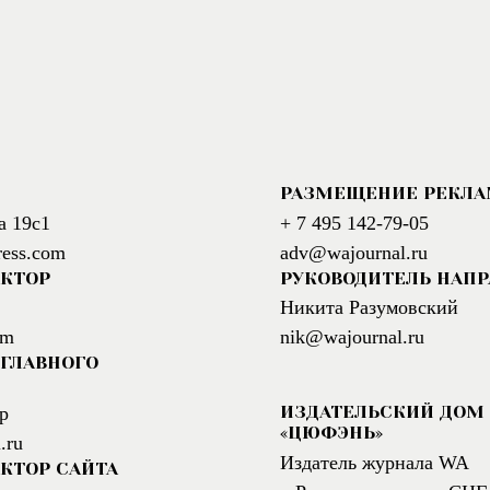
РАЗМЕЩЕНИЕ РЕКЛ
а 19с1
+ 7 495 142-79-05
ress.com
adv@wajournal.ru
АКТОР
РУКОВОДИТЕЛЬ НАП
Никита Разумовский
om
nik@wajournal.ru
ГЛАВНОГО
ИЗДАТЕЛЬСКИЙ ДОМ
р
«ЦЮФЭНЬ»
.ru
Издатель журнала WA
КТОР САЙТА