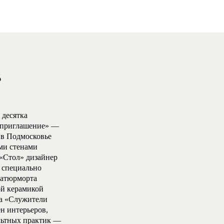
8
 десятка
е приглашение» —
 в Подмосковье
ми стенами
 «Стол» дизайнер
 специально
натюрморта
ой керамикой
ра «Служители
н интерьеров,
льтных практик —