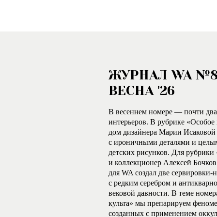
ЖУРНАЛ WA №
ВЕСНА '26
В весеннем номере — почти два
интерьеров. В рубрике «Особо
дом дизайнера Марии Исаковой
с ироничными деталями и целы
детских рисунков. Для рубрики
и коллекционер Алексей Бочков
для WA создал две сервировки-
с редким серебром и антикварн
вековой давности. В теме номе
культа» мы препарируем феноме
созданных с применением окку