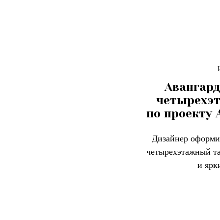
Авангар
четырехэ
по проекту
Дизайнер оформи
четырехэтажный та
и ярк