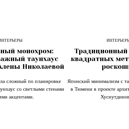
ИНТЕРЬЕРЫ
ИНТЕРЬЕР
дный монохром:
Традиционный 
тажный таунхаус
квадратных мет
 Алены Николаевой
роскош
ла сложный по планировке
Японский минимализм с та
унхаус со светлыми стенами
в Тюмени в проекте архи
ими акцентами.
Хуснутдинов