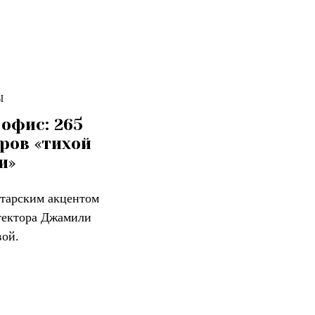
Ы
офис: 265
ров «тихой
и»
тарским акцентом
тектора Джамили
ой.