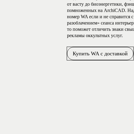
от васту до биоэнергетики, фэн
помноженных на ArchiCAD. Над
номер WA если и не справится 
разоблачением» сеанса интерье
то поможет отличить знаки свы
рекламы оккультных услуг.
Купить WA с доставкой