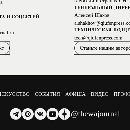
в России и странах СНГ.
а
ГЕНЕРАЛЬНЫЙ ДИРЕ
Алексей Шахов
ТА И СОЦСЕТЕЙ
a.shakhov@qiufenpress.c
ТЕХНИЧЕСКАЯ ПОДД
nal.ru
tech@qiufenpress.com
кт
Станьте нашим автор
ИСКУССТВО
СОБЫТИЯ
АФИША
ВИДЕО
ПРОФ
@thewajournal