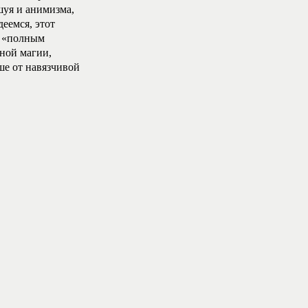
шуя и анимизма,
еемся, этот
с «полным
рной магии,
ше от навязчивой