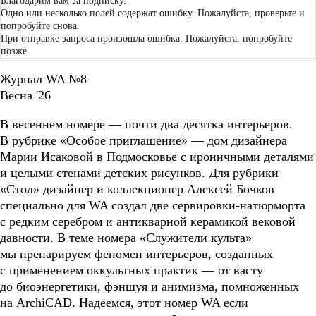
Благодарим вам за подписку.
Одно или несколько полей содержат ошибку. Пожалуйста, проверьте и
попробуйте снова.
При отправке запроса произошла ошибка. Пожалуйста, попробуйте
позже.
Журнал WA №8
Весна '26
В весеннем номере — почти два десятка интерьеров.
В рубрике «Особое приглашение» — дом дизайнера
Марии Исаковой в Подмосковье с ироничными деталями
и целыми стенами детских рисунков. Для рубрики
«Стол» дизайнер и коллекционер Алексей Бочков
специально для WA создал две сервировки-натюрморта
с редким серебром и антикварной керамикой вековой
давности. В теме номера «Служители культа»
мы препарируем феномен интерьеров, созданных
с применением оккультных практик — от васту
до биоэнергетики, фэншуя и анимизма, помноженных
на ArchiCAD. Надеемся, этот номер WA если