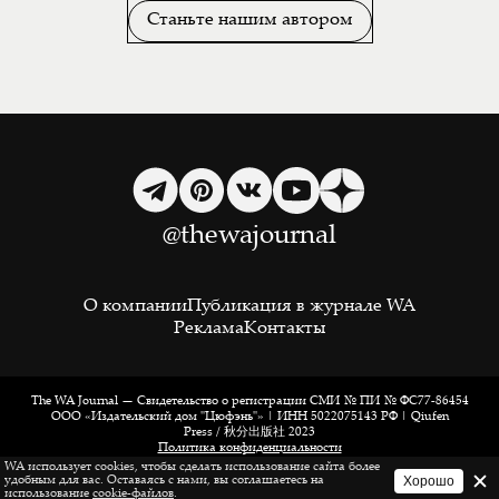
Станьте нашим автором
@thewajournal
О компании
Публикация в журнале WA
Реклама
Контакты
The WA Journal — Свидетельство о регистрации СМИ № ПИ № ФС77-86454
ООО «Издательский дом "Цюфэнь"» | ИНН 5022075143 РФ | Qiufen
Press / 秋分出版社 2023
Политика конфиденциальности
|
WA использует cookies, чтобы сделать использование сайта более
Информация о cookies
Хорошо
удобным для вас. Оставаясь с нами, вы соглашаетесь на
использование
cookie-файлов
.