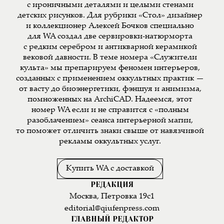
с ироничными деталями и целыми стенами
детских рисунков. Для рубрики «Стол» дизайнер
и коллекционер Алексей Бочков специально
для WA создал две сервировки-натюрморта
с редким серебром и антикварной керамикой
вековой давности. В теме номера «Служители
культа» мы препарируем феномен интерьеров,
созданных с применением оккультных практик —
от васту до биоэнергетики, фэншуя и анимизма,
помноженных на ArchiCAD. Надеемся, этот
номер WA если и не справится с «полным
разоблачением» сеанса интерьерной магии,
то поможет отличить знаки свыше от навязчивой
рекламы оккультных услуг.
Купить WA с доставкой
РЕДАКЦИЯ
Москва, Петровка 19с1
editorial@qiufenpress.com
ГЛАВНЫЙ РЕДАКТОР