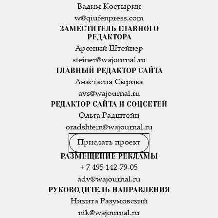
Вадим Костырин
w@qiufenpress.com
ЗАМЕСТИТЕЛЬ ГЛАВНОГО
РЕДАКТОРА
Арсений Штейнер
steiner@wajournal.ru
ГЛАВНЫЙ РЕДАКТОР САЙТА
Анастасия Сырова
avs@wajournal.ru
РЕДАКТОР САЙТА И СОЦСЕТЕЙ
Ольга Радштейн
oradshtein@wajournal.ru
Прислать проект
РАЗМЕЩЕНИЕ РЕКЛАМЫ
+ 7 495 142-79-05
adv@wajournal.ru
РУКОВОДИТЕЛЬ НАПРАВЛЕНИЯ
Никита Разумовский
nik@wajournal.ru