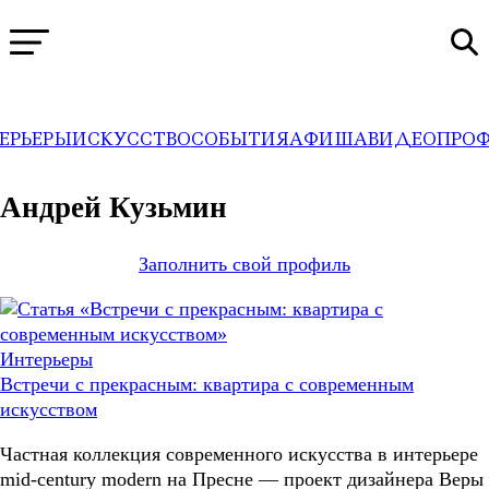
ЕРЬЕРЫ
ИСКУССТВО
СОБЫТИЯ
АФИША
ВИДЕО
ПРО
WA
→
Профили
Андрей Кузьмин
Заполнить свой профиль
Интерьеры
Встречи с прекрасным: квартира с современным
искусством
Частная коллекция современного искусства в интерьере
mid-century modern на Пресне — проект дизайнера Веры