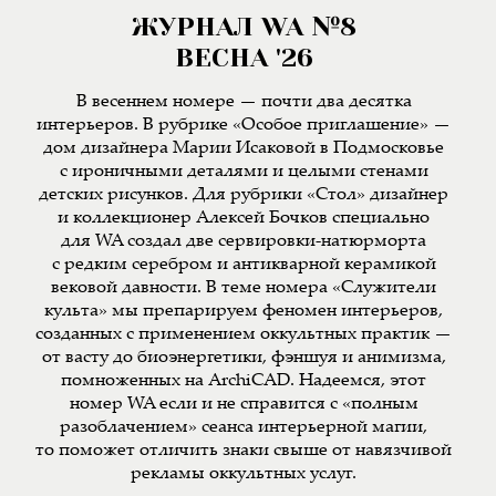
ЖУРНАЛ WA №8
ВЕСНА '26
В весеннем номере — почти два десятка
интерьеров. В рубрике «Особое приглашение» —
дом дизайнера Марии Исаковой в Подмосковье
с ироничными деталями и целыми стенами
детских рисунков. Для рубрики «Стол» дизайнер
и коллекционер Алексей Бочков специально
для WA создал две сервировки-натюрморта
с редким серебром и антикварной керамикой
вековой давности. В теме номера «Служители
культа» мы препарируем феномен интерьеров,
созданных с применением оккультных практик —
от васту до биоэнергетики, фэншуя и анимизма,
помноженных на ArchiCAD. Надеемся, этот
номер WA если и не справится с «полным
разоблачением» сеанса интерьерной магии,
то поможет отличить знаки свыше от навязчивой
рекламы оккультных услуг.