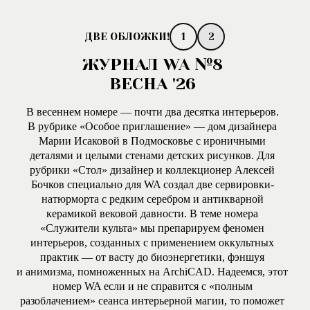
1
2
ЖУРНАЛ WA №8
ВЕСНА '26
В весеннем номере — почти два десятка интерьеров.
В рубрике «Особое приглашение» — дом дизайнера
Марии Исаковой в Подмосковье с ироничными
деталями и целыми стенами детских рисунков. Для
рубрики «Стол» дизайнер и коллекционер Алексей
Бочков специально для WA создал две сервировки-
натюрморта с редким серебром и антикварной
керамикой вековой давности. В теме номера
«Служители культа» мы препарируем феномен
интерьеров, созданных с применением оккультных
практик — от васту до биоэнергетики, фэншуя
и анимизма, помноженных на ArchiCAD. Надеемся, этот
номер WA если и не справится с «полным
разоблачением» сеанса интерьерной магии, то поможет