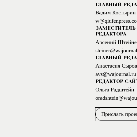
ГЛАВНЫЙ РЕД
Вадим Костырин
w@qiufenpress.c
ЗАМЕСТИТЕЛЬ 
РЕДАКТОРА
Арсений Штейне
steiner@wajournal
ГЛАВНЫЙ РЕДА
Анастасия Сыров
avs@wajournal.ru
РЕДАКТОР САЙ
Ольга Радштейн
oradshtein@wajour
Прислать прое