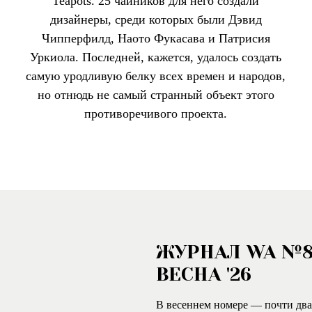
Teapots. 25 чайников для него создали
дизайнеры, среди которых были Дэвид
Чипперфилд, Наото Фукасава и Патрисия
Уркиола. Последней, кажется, удалось создать
самую уродливую белку всех времен и народов,
но отнюдь не самый странный объект этого
противоречивого проекта.
ЖУРНАЛ WA №
ВЕСНА '26
В весеннем номере — почти два