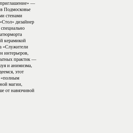
е приглашение» —
 в Подмосковье
ми стенами
 «Стол» дизайнер
 специально
натюрморта
ой керамикой
ра «Служители
н интерьеров,
льтных практик —
шуя и анимизма,
еемся, этот
с «полным
рной магии,
ше от навязчивой