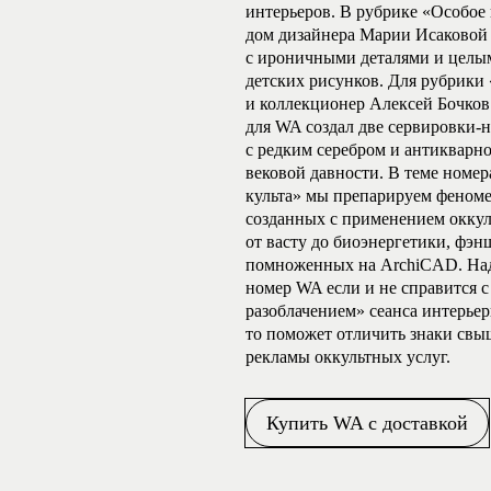
интерьеров. В рубрике «Особо
дом дизайнера Марии Исаковой
с ироничными деталями и целы
детских рисунков. Для рубрики
и коллекционер Алексей Бочков
для WA создал две сервировки-
с редким серебром и антикварн
вековой давности. В теме номе
культа» мы препарируем феноме
созданных с применением окку
от васту до биоэнергетики, фэн
помноженных на ArchiCAD. Над
номер WA если и не справится 
разоблачением» сеанса интерье
то поможет отличить знаки свы
рекламы оккультных услуг.
Купить WA с доставкой