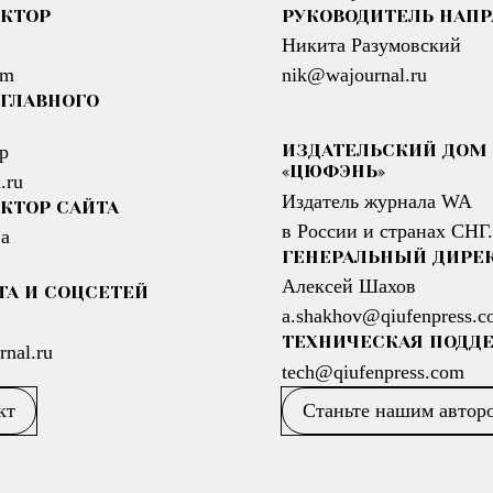
АКТОР
РУКОВОДИТЕЛЬ НАП
Никита Разумовский
om
nik@wajournal.ru
ГЛАВНОГО
ИЗДАТЕЛЬСКИЙ ДОМ
р
«ЦЮФЭНЬ»
.ru
Издатель журнала WA
КТОР САЙТА
в России и странах СНГ.
а
ГЕНЕРАЛЬНЫЙ ДИРЕ
Алексей Шахов
ТА И СОЦСЕТЕЙ
a.shakhov@qiufenpress.c
ТЕХНИЧЕСКАЯ ПОДД
nal.ru
tech@qiufenpress.com
кт
Станьте нашим автор