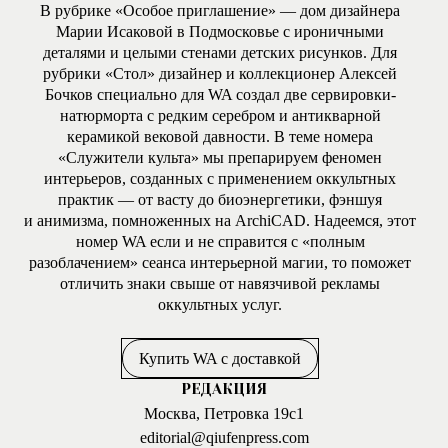
В рубрике «Особое приглашение» — дом дизайнера
Марии Исаковой в Подмосковье с ироничными
деталями и целыми стенами детских рисунков. Для
рубрики «Стол» дизайнер и коллекционер Алексей
Бочков специально для WA создал две сервировки-
натюрморта с редким серебром и антикварной
керамикой вековой давности. В теме номера
«Служители культа» мы препарируем феномен
интерьеров, созданных с применением оккультных
практик — от васту до биоэнергетики, фэншуя
и анимизма, помноженных на ArchiCAD. Надеемся, этот
номер WA если и не справится с «полным
разоблачением» сеанса интерьерной магии, то поможет
отличить знаки свыше от навязчивой рекламы
оккультных услуг.
Купить WA с доставкой
РЕДАКЦИЯ
Москва, Петровка 19с1
editorial@qiufenpress.com