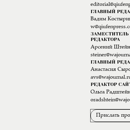
editorial@qiufen
ГЛАВНЫЙ РЕД
Вадим Костыри
w@qiufenpress.
ЗАМЕСТИТЕЛЬ 
РЕДАКТОРА
Арсений Штей
steiner@wajourna
ГЛАВНЫЙ РЕДА
Анастасия Сыр
avs@wajournal.r
РЕДАКТОР САЙ
Ольга Радштей
oradshtein@wajo
Прислать про