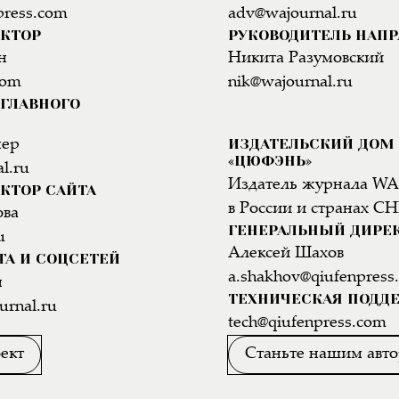
press.com
adv@wajournal.ru
АКТОР
РУКОВОДИТЕЛЬ НАП
н
Никита Разумовский
com
nik@wajournal.ru
ГЛАВНОГО
ИЗДАТЕЛЬСКИЙ ДОМ
нер
«ЦЮФЭНЬ»
l.ru
Издатель журнала WA
КТОР САЙТА
в России и странах СН
ова
ГЕНЕРАЛЬНЫЙ ДИРЕ
u
Алексей Шахов
ТА И СОЦСЕТЕЙ
a.shakhov@qiufenpress
н
ТЕХНИЧЕСКАЯ ПОДД
urnal.ru
tech@qiufenpress.com
ект
Станьте нашим авт