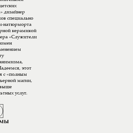
детских
л» дизайнер
ков специально
ки-натюрморта
арной керамикой
мера «Служители
номен
именением
ту
 анимизма,
адеемся, этот
я с «полным
рьерной магии,
свыше
ьтных услуг.
АМЫ