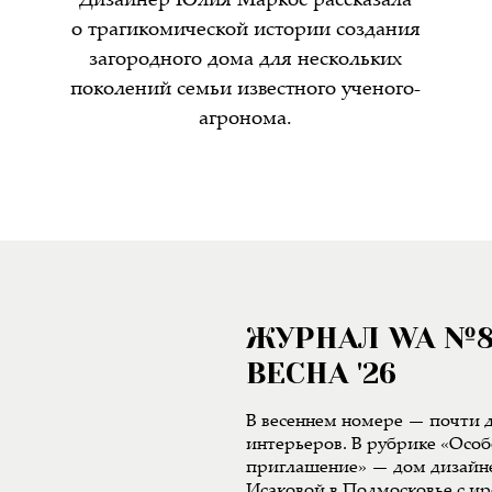
Дизайнер Юлия Маркос рассказала
о трагикомической истории создания
загородного дома для нескольких
поколений семьи известного ученого-
агронома.
ЖУРНАЛ WA №
ВЕСНА '26
В весеннем номере — почти д
интерьеров. В рубрике «Особ
приглашение» — дом дизайн
Исаковой в Подмосковье с 