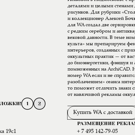
деталями и целыми стенами 
рисунков. Для рубрики «Сто
и коллекционер Алексей Боч
для WA создал две сервиров
с редким серебром и антикв
вековой давности. В теме но
культа» мы препарируем фе
интерьеров, созданных с пр
оккультных практик — от вас
до биоэнергетики, фэншуя и
помноженных на ArchiCAD. Н
номер WA если и не справитс
разоблачением» сеанса инте
то поможет отличить знаки 
от навязчивой рекламы оккул
1
2
Купить WA с доставкой
РАЗМЕЩЕНИЕ РЕКЛ
а 19с1
+ 7 495 142-79-05