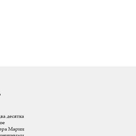
8
ва десятка
ое
ера Марии
ироничными