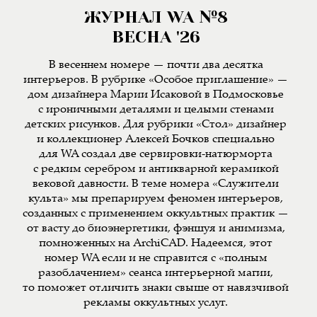
ЖУРНАЛ WA №8
ВЕСНА '26
В весеннем номере — почти два десятка
интерьеров. В рубрике «Особое приглашение» —
дом дизайнера Марии Исаковой в Подмосковье
с ироничными деталями и целыми стенами
детских рисунков. Для рубрики «Стол» дизайнер
и коллекционер Алексей Бочков специально
для WA создал две сервировки-натюрморта
с редким серебром и антикварной керамикой
вековой давности. В теме номера «Служители
культа» мы препарируем феномен интерьеров,
созданных с применением оккультных практик —
от васту до биоэнергетики, фэншуя и анимизма,
помноженных на ArchiCAD. Надеемся, этот
номер WA если и не справится с «полным
разоблачением» сеанса интерьерной магии,
то поможет отличить знаки свыше от навязчивой
рекламы оккультных услуг.