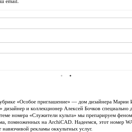
ш email.
 рубрике «Особое приглашение» — дом дизайнера Марии 
» дизайнер и коллекционер Алексей Бочков специально 
 теме номера «Служители культа» мы препарируем феном
ма, помноженных на ArchiCAD. Надеемся, этот номер WA
т навязчивой рекламы оккультных услуг.