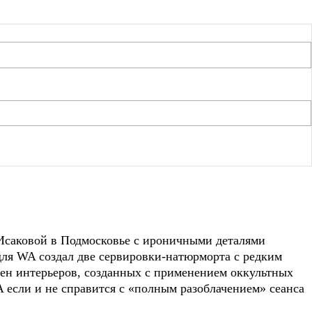
Исаковой в Подмосковье с ироничными деталями
для WA создал две сервировки-натюрморта с редким
ен интерьеров, созданных с применением оккультных
 если и не справится с «полным разоблачением» сеанса