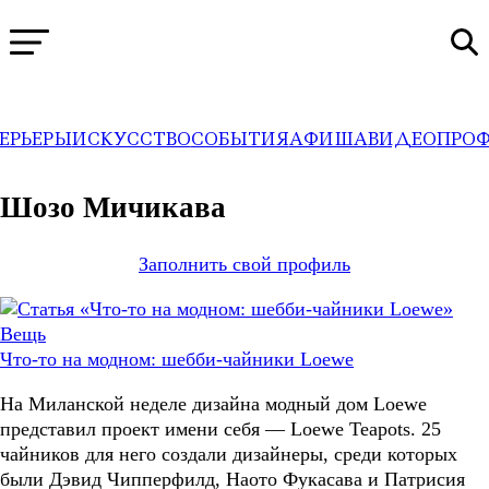
ЕРЬЕРЫ
ИСКУССТВО
СОБЫТИЯ
АФИША
ВИДЕО
ПРО
WA
→
Профили
Шозо Мичикава
Заполнить свой профиль
Вещь
Что-то на модном: шебби-чайники Loewe
На Миланской неделе дизайна модный дом Loewe
представил проект имени себя — Loewe Teapots. 25
чайников для него создали дизайнеры, среди которых
были Дэвид Чипперфилд, Наото Фукасава и Патрисия