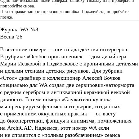
Одно или несколько полей содержат ошибку. Пожалуйста, проверьте и
попробуйте снова.
При отправке запроса произошла ошибка. Пожалуйста, попробуйте
позже.
Журнал WA №8
Весна '26
В весеннем номере — почти два десятка интерьеров.
В рубрике «Особое приглашение» — дом дизайнера
Марии Исаковой в Подмосковье с ироничными деталями
и целыми стенами детских рисунков. Для рубрики
«Стол» дизайнер и коллекционер Алексей Бочков
специально для WA создал две сервировки-натюрморта
с редким серебром и антикварной керамикой вековой
давности. В теме номера «Служители культа»
мы препарируем феномен интерьеров, созданных
с применением оккультных практик — от васту
до биоэнергетики, фэншуя и анимизма, помноженных
на ArchiCAD. Надеемся, этот номер WA если
и не справится с «полным разоблачением» сеанса