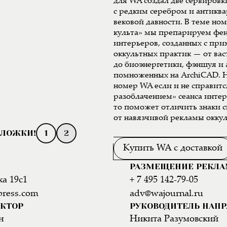
для WA создал две сервиров
с редким серебром и антикв
вековой давности. В теме но
культа» мы препарируем фе
интерьеров, созданных с пр
оккультных практик — от вас
до биоэнергетики, фэншуя и
помноженных на ArchiCAD. Н
номер WA если и не справитс
разоблачением» сеанса инте
то поможет отличить знаки 
от навязчивой рекламы оккул
1
2
Купить WA с доставкой
РАЗМЕЩЕНИЕ РЕКЛ
а 19с1
+ 7 495 142-79-05
press.com
adv@wajournal.ru
АКТОР
РУКОВОДИТЕЛЬ НАП
н
Никита Разумовский