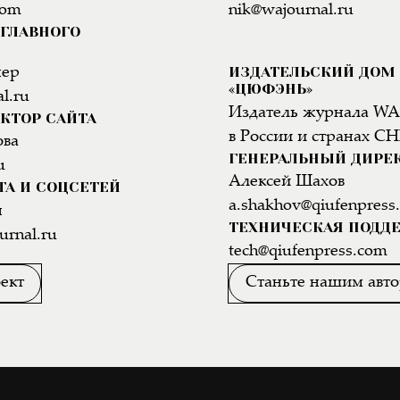
com
nik@wajournal.ru
ГЛАВНОГО
ИЗДАТЕЛЬСКИЙ ДОМ
нер
«ЦЮФЭНЬ»
l.ru
Издатель журнала WA
КТОР САЙТА
в России и странах СН
ова
ГЕНЕРАЛЬНЫЙ ДИРЕ
u
Алексей Шахов
ТА И СОЦСЕТЕЙ
a.shakhov@qiufenpress
н
ТЕХНИЧЕСКАЯ ПОДД
urnal.ru
tech@qiufenpress.com
ект
Станьте нашим авт