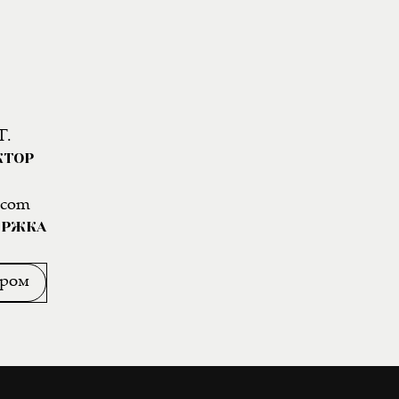
Г.
КТОР
.com
ЕРЖКА
ором