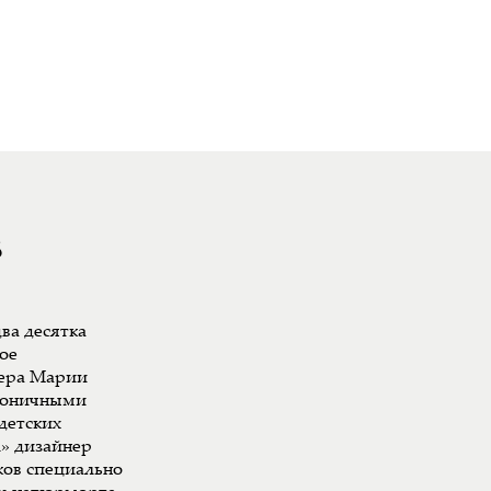
8
ва десятка
ое
ера Марии
ироничными
детских
л» дизайнер
ков специально