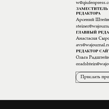
w@qiufenpress.
ЗАМЕСТИТЕЛЬ 
РЕДАКТОРА
Арсений Штей
steiner@wajourna
ГЛАВНЫЙ РЕДА
Анастасия Сыр
avs@wajournal.r
РЕДАКТОР САЙ
Ольга Радштей
oradshtein@wajo
Прислать про