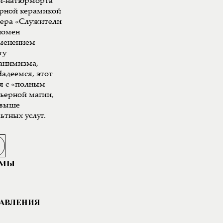
ки-натюрморта
арной керамикой
мера «Служители
номен
именением
ту
 анимизма,
адеемся, этот
я с «полным
рьерной магии,
свыше
ьтных услуг.
АМЫ
РАВЛЕНИЯ