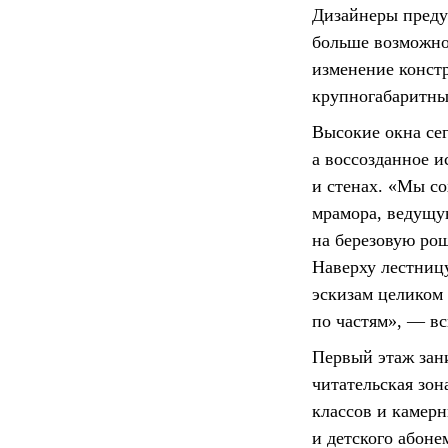
Дизайнеры преду
больше возможно
изменение констр
крупногабаритны
Высокие окна сег
а воссозданное и
и стенах. «Мы со
мрамора, ведущу
на березовую ро
Наверху лестниц
эскизам целиком 
по частям», — вс
Первый этаж зани
читательская зон
классов и камерн
и детского абон