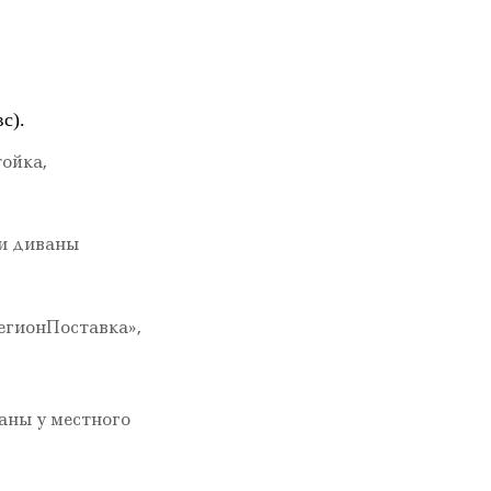
с).
ойка,
 и диваны
егионПоставка»,
заны у местного