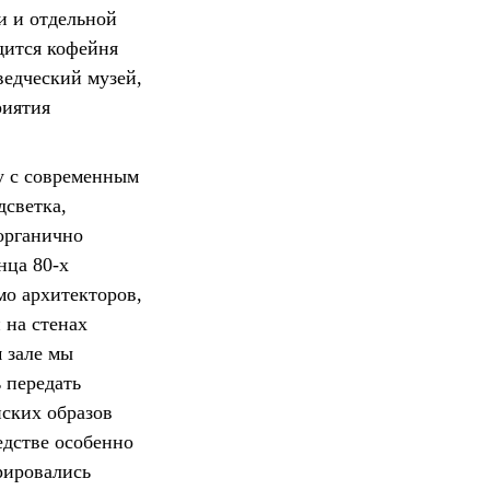
и и отдельной
дится кофейня
ведческий музей,
риятия
у с современным
дсветка,
 органично
нца 80-х
мо архитекторов,
 на стенах
м зале мы
 передать
ских образов
едстве особенно
рировались