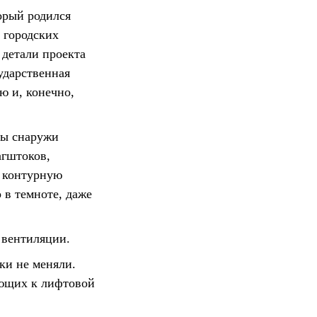
орый родился
 городских
 детали проекта
ударственная
ю и, конечно,
ры снаружи
агштоков,
и контурную
 в темноте, даже
 вентиляции.
ки не меняли.
ющих к лифтовой