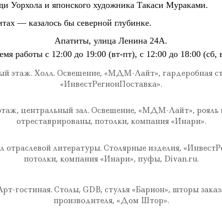
ди Уорхола и японского художника Такаси Мураками.
итах — казалось бы северной глубинке.
Апатиты, улица Ленина 24А.
емя работы с 12:00 до 19:00 (вт-пт), с 12:00 до 18:00 (сб, в
ый этаж. Холл. Освещение, «МДМ-Лайт», гардеробная ст
«ИнвестРегионПоставка».
таж, центральный зал. Освещение, «МДМ-Лайт», рояль
отреставрированы, потолки, компания «Инари».
ал отраслевой литературы. Столярные изделия, «ИнвестР
потолки, компания «Инари», пуфы, Divan.ru.
рт-гостиная. Столы, GDB, стулья «Барион», шторы зака
производителя, «Дом Штор».