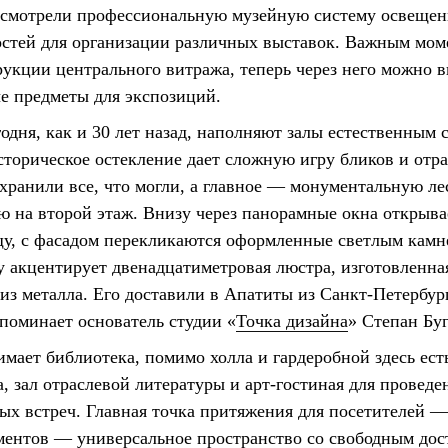
смотрели профессиональную музейную систему освещени
стей для организации различных выставок. Важным мом
укции центрального витража, теперь через него можно 
е предметы для экспозиций.
одня, как и 30 лет назад, наполняют залы естественным 
сторическое остекление дает сложную игру бликов и отр
хранили все, что могли, а главное — монументальную ле
ю на второй этаж. Внизу через панорамные окна открыва
щу, с фасадом перекликаются оформленные светлым камн
у акцентирует двенадцатиметровая люстра, изготовленн
из металла. Его доставили в Апатиты из Санкт-Петербур
поминает основатель студии «
Точка дизайна
» Степан Буг
мает библиотека, помимо холла и гардеробной здесь ест
а, зал отраслевой литературы и арт-гостиная для проведе
ых встреч. Главная точка притяжения для посетителей —
ементов — универсальное пространство со свободным до