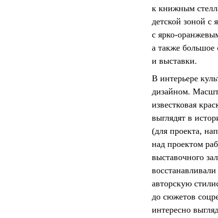
к книжным стелл
детской зоной с
с ярко-оранжевым
а также большое
и выставки.
В интерьере кул
дизайном. Масшт
известковая крас
выглядят в истор
(для проекта, на
над проектом раб
выставочного зал
восстанавливали
авторскую стили
до сюжетов соцре
интересно выгляд