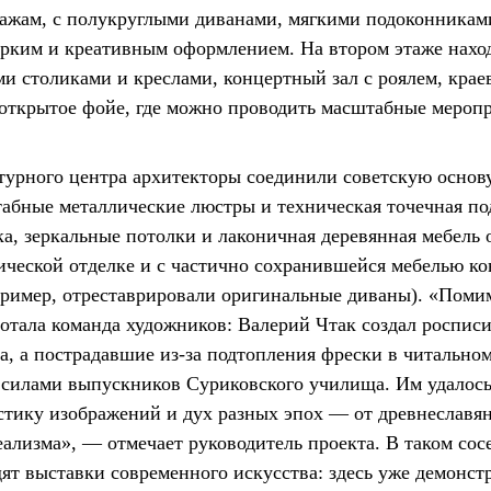
ажам, с полукруглыми диванами, мягкими подоконникам
 ярким и креативным оформлением. На втором этаже нахо
и столиками и креслами, концертный зал с роялем, крае
 открытое фойе, где можно проводить масштабные мероп
ьтурного центра архитекторы соединили советскую основ
абные металлические люстры и техническая точечная по
ка, зеркальные потолки и лаконичная деревянная мебель
ической отделке и с частично сохранившейся мебелью ко
пример, отреставрировали оригинальные диваны). «Поми
отала команда художников: Валерий Чтак создал росписи
а, а пострадавшие из-за подтопления фрески в читально
 силами выпускников Суриковского училища. Им удалось
стику изображений и дух разных эпох — от древнеславян
ализма», — отмечает руководитель проекта. В таком сос
ят выставки современного искусства: здесь уже демонст