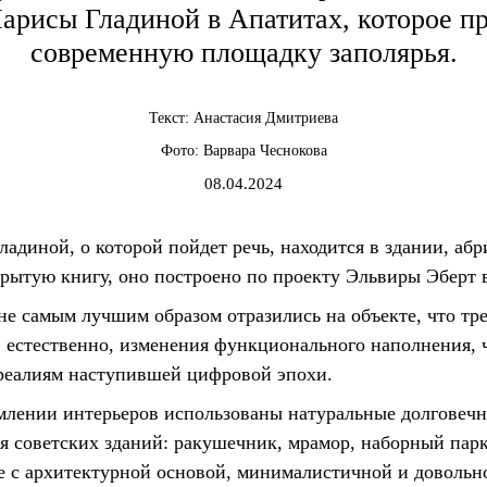
арисы Гладиной в Апатитах, которое пр
современную площадку заполярья.
Текст:
Анастасия Дмитриева
Фото:
Варвара Чеснокова
08.04.2024
ладиной, о которой пойдет речь, находится в здании, аб
ытую книгу, оно построено по проекту Эльвиры Эберт в
не самым лучшим образом отразились на объекте, что тр
, естественно, изменения функционального наполнения, 
 реалиям наступившей цифровой эпохи.
млении интерьеров использованы натуральные долговечн
я советских зданий: ракушечник, мрамор, наборный парк
 с архитектурной основой, минималистичной и довольно