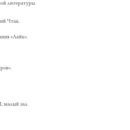
вой литературы.
ий Чтак.
ания «Лайк».
ров».
, малый зал.