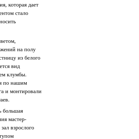
я, которая дает
ентом стало
вносить
светом,
ажений на полу
стницу из белого
ется вид
ем клумбы.
ая по нашим
га и монтировали
аев.
ь большая
ния мастер-
 зал взрослого
ступом