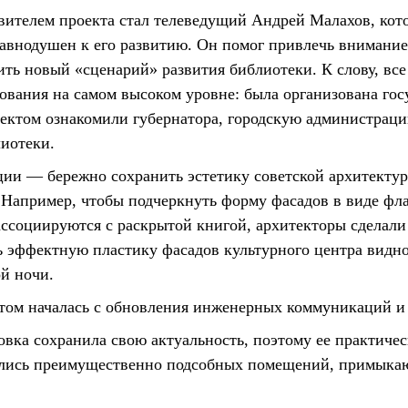
ителем проекта стал телеведущий Андрей Малахов, кот
равнодушен к его развитию. Он помог привлечь внимание
ить новый «сценарий» развития библиотеки. К слову, все
ования на самом высоком уровне: была организована гос
оектом ознакомили губернатора, городскую администраци
лиотеки.
ции — бережно сохранить эстетику советской архитекту
. Например, чтобы подчеркнуть форму фасадов в виде фл
ассоциируются с раскрытой книгой, архитекторы сделал
ь эффектную пластику фасадов культурного центра видно
й ночи.
ктом началась с обновления инженерных коммуникаций и
вка сохранила свою актуальность, поэтому ее практичес
улись преимущественно подсобных помещений, примыка