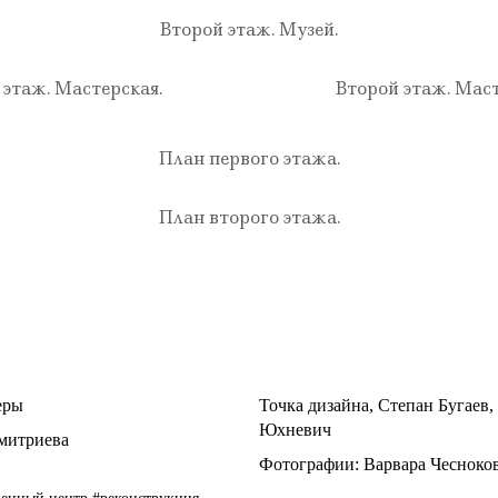
Второй этаж. Музей.
 этаж. Мастерская.
Второй этаж. Маст
План первого этажа.
План второго этажа.
еры
Точка дизайна
,
Степан Бугаев
,
Юхневич
митриева
Фотографии:
Варвара Чесноко
венный центр
#реконструкция