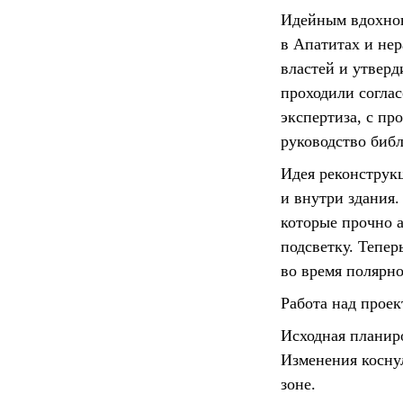
Идейным вдохнов
в Апатитах и не
властей и утверд
проходили соглас
экспертиза, с пр
руководство биб
Идея реконструк
и внутри здания
которые прочно 
подсветку. Тепер
во время полярно
Работа над прое
Исходная планиро
Изменения косн
зоне.