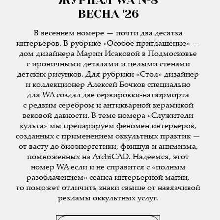
ВЕСНА '26
В весеннем номере — почти два десятка
интерьеров. В рубрике «Особое приглашение» —
дом дизайнера Марии Исаковой в Подмосковье
с ироничными деталями и целыми стенами
детских рисунков. Для рубрики «Стол» дизайнер
и коллекционер Алексей Бочков специально
для WA создал две сервировки-натюрморта
с редким серебром и антикварной керамикой
вековой давности. В теме номера «Служители
культа» мы препарируем феномен интерьеров,
созданных с применением оккультных практик —
от васту до биоэнергетики, фэншуя и анимизма,
помноженных на ArchiCAD. Надеемся, этот
номер WA если и не справится с «полным
разоблачением» сеанса интерьерной магии,
то поможет отличить знаки свыше от навязчивой
рекламы оккультных услуг.