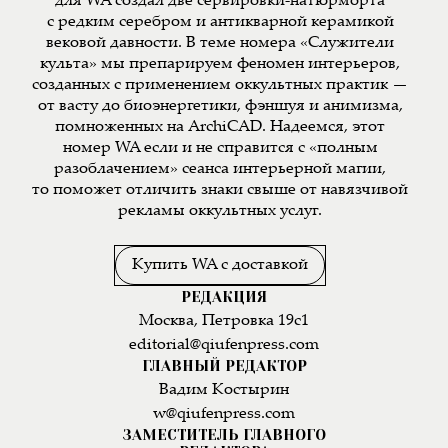
для WA создал две сервировки-натюрморта
с редким серебром и антикварной керамикой
вековой давности. В теме номера «Служители
культа» мы препарируем феномен интерьеров,
созданных с применением оккультных практик —
от васту до биоэнергетики, фэншуя и анимизма,
помноженных на ArchiCAD. Надеемся, этот
номер WA если и не справится с «полным
разоблачением» сеанса интерьерной магии,
то поможет отличить знаки свыше от навязчивой
рекламы оккультных услуг.
Купить WA с доставкой
РЕДАКЦИЯ
Москва, Петровка 19с1
editorial@qiufenpress.com
ГЛАВНЫЙ РЕДАКТОР
Вадим Костырин
w@qiufenpress.com
ЗАМЕСТИТЕЛЬ ГЛАВНОГО