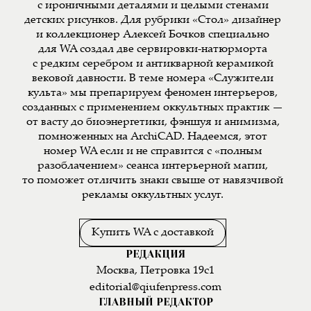
с ироничными деталями и целыми стенами
детских рисунков. Для рубрики «Стол» дизайнер
и коллекционер Алексей Бочков специально
для WA создал две сервировки-натюрморта
с редким серебром и антикварной керамикой
вековой давности. В теме номера «Служители
культа» мы препарируем феномен интерьеров,
созданных с применением оккультных практик —
от васту до биоэнергетики, фэншуя и анимизма,
помноженных на ArchiCAD. Надеемся, этот
номер WA если и не справится с «полным
разоблачением» сеанса интерьерной магии,
то поможет отличить знаки свыше от навязчивой
рекламы оккультных услуг.
Купить WA с доставкой
РЕДАКЦИЯ
Москва, Петровка 19с1
editorial@qiufenpress.com
ГЛАВНЫЙ РЕДАКТОР